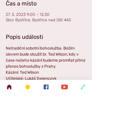
Čas a místo
27. 5. 2023 9:00 – 12:30
Sbor Bystřice, Bystřice nad Olší 443
Popis události
Netradiční sobotní bohoslužba. Božím 
slovem bude sloužit br. Ted Wilson, kdy v 
čase našeho kázání budeme promítat přímý 
přenos bohoslužby z Prahy.
Kázání: Ted Wilson
Učitelské: Lukáš Swienczyk
Ozvučení: Lukáš Swienczyk
Hudba: Linda Lauterbachová
Příběh pro děti: Petr Hudziec
Zpestření: Elen Pimková