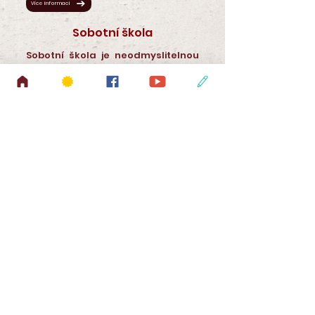
Více informací
Sobotní škola
Sobotní škola je neodmyslitelnou
součástí každého sobotního
shromáždění Církve adventistů
sedmého dne. Její počátky sahají
až do poloviny 19. století. Vznikla z
potřeby přiblížit biblická poselství
mladé generaci.
V dnešní době se studium Bible
zcela podřizuje potřebám člověka
21. století.
Na celém světě se každou sobotu
schází odhadem 14 milionů lidí s
touhou poznat poselství
obsažené v Bibli a to i v místech,
kde není církevní sbor nebo
bohoslužba s kazatelem.