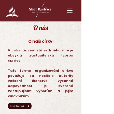
O nás
O naši církvi
V církvi adventistů sedmého dne je
obvyklá zastupitelská tvorba
správy.
Tato forma organizováni církve
považuje za nositele autority
veškeré členstvo. Výkonná
odpovědnost je svěřená
zastupujícím výborům a jejím
činovníkům.
Více informací