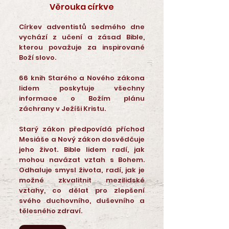
Věrouka církve
Církev adventistů sedmého dne
vychází z učení a zásad Bible,
kterou považuje za inspirované
Boží slovo.
66 knih Starého a Nového zákona
lidem poskytuje všechny
informace o Božím plánu
záchrany v Ježíši Kristu.
Starý zákon předpovídá příchod
Mesiáše a Nový zákon dosvědčuje
jeho život. Bible lidem radí, jak
mohou navázat vztah s Bohem.
Odhaluje smysl života, radí, jak je
možné zkvalitnit mezilidské
vztahy, co dělat pro zlepšení
svého duchovního, duševního a
tělesného zdraví.