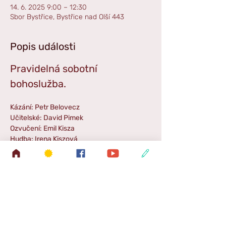
14. 6. 2025 9:00 – 12:30
Sbor Bystřice, Bystřice nad Olší 443
Popis události
Pravidelná sobotní 
bohoslužba. 
Kázání: Petr Belovecz
Učitelské: David Pimek
Ozvučení: Emil Kisza
Hudba: Irena Kiszová
Příběh pro děti: Martin Kisza
Zpestření: Kartet SION
Zpráva SŠ: Lukáš Swienczyk
Odvoz autem: Libor Kisza