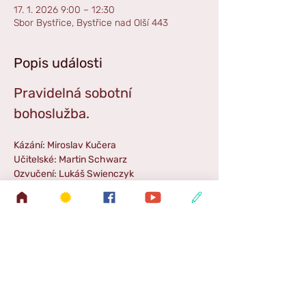
17. 1. 2026 9:00 – 12:30
Sbor Bystřice, Bystřice nad Olší 443
Popis události
Pravidelná sobotní 
bohoslužba. 
Kázání: Miroslav Kučera
Učitelské: Martin Schwarz
Ozvučení: Lukáš Swienczyk
Hudba: Irena Kiszová
Příběh: Libor Kisza
Zpestření: Sborový zpěv
Odvoz: Leoš Kloda