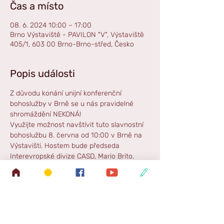
Čas a místo
08. 6. 2024 10:00 – 17:00
Brno Výstaviště - PAVILON "V", Výstaviště
405/1, 603 00 Brno-Brno-střed, Česko
Popis události
Z důvodu konání unijní konferenční 
bohoslužby v Brně se u nás pravidelné 
shromáždění NEKONÁ!
Využijte možnost navštívit tuto slavnostní 
bohoslužbu 8. června od 10:00 v Brně na 
Výstavišti. Hostem bude předseda 
Interevropské divize CASD, Mario Brito. 
Odpolední program začíná ve 14:30.
Více informací zde: 
https://www.casd.cz/konference2024/
, 
kde mimo jiné najdete povolenku k vjezdu 
do areálu!