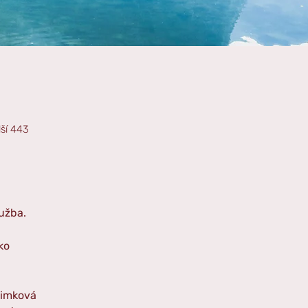
lší 443
užba. 
ko
Pimková