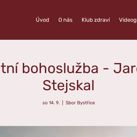
Úvod
O nás
Klub zdraví
Videog
tní bohoslužba - Jar
Stejskal
so 14. 9.
  |  
Sbor Bystřice