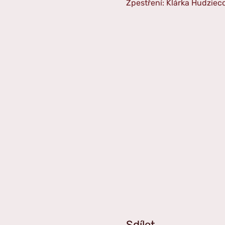
Zpestření: Klárka Hudziec
Sdílet