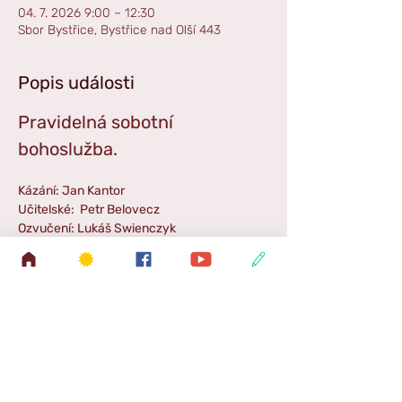
04. 7. 2026 9:00 – 12:30
Sbor Bystřice, Bystřice nad Olší 443
Popis události
Pravidelná sobotní 
bohoslužba. 
Kázání: Jan Kantor
Učitelské:  Petr Belovecz
Ozvučení: Lukáš Swienczyk
Hudba: Linda Lauterbachová
Příběh: Linda Lauterbachová
Zpestření: Linda Lauterbachová
Zpráva SŠ: Marek Pszczolka