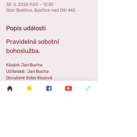
30. 5. 2026 9:00 – 12:30
Sbor Bystřice, Bystřice nad Olší 443
Popis události
Pravidelná sobotní 
bohoslužba. 
Kázání: Jan Bucha
Učitelské:  Jan Bucha
Ozvučení: Ester Kiszová
Hudba: Martina Machačná
Příběh: Pavel Dona
Zpestření: Holky Klodovy
Zpráva SŠ: Samuel Kisza