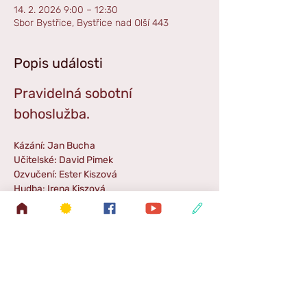
14. 2. 2026 9:00 – 12:30
Sbor Bystřice, Bystřice nad Olší 443
Popis události
Pravidelná sobotní 
bohoslužba. 
Kázání: Jan Bucha
Učitelské: David Pimek
Ozvučení: Ester Kiszová
Hudba: Irena Kiszová
Příběh: Jan Bucha
Zpestření: Holky Klodovy
Odvoz: Pavel Dona
Zpráva SŠ: Veronika Wojnarová