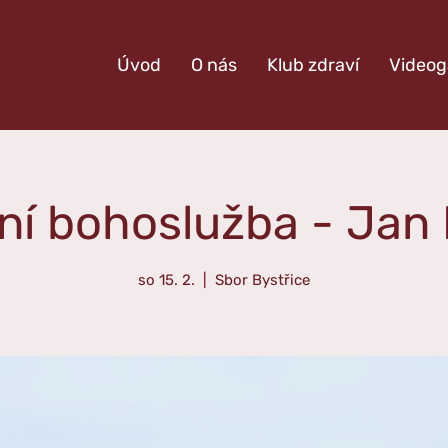
Úvod
O nás
Klub zdraví
Videog
ní bohoslužba - Jan
so 15. 2.
  |  
Sbor Bystřice