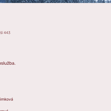
lší 443
služba. 
Pimková