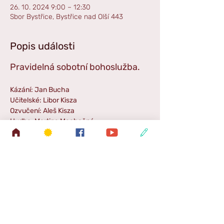
26. 10. 2024 9:00 – 12:30
Sbor Bystřice, Bystřice nad Olší 443
Popis události
Pravidelná sobotní bohoslužba. 
Kázání: Jan Bucha
Učitelské: Libor Kisza
Ozvučení: Aleš Kisza
Hudba: Martina Machačná
Příběh pro děti: Martin Kremla
Zpestření: Libor a Samuel
Zpráva SŠ: Ester Kiszová
Sdílet