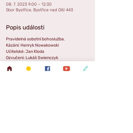
08. 7. 2023 9:00 – 12:30
Sbor Bystřice, Bystřice nad Olší 443
Popis události
Pravidelná sobotní bohoslužba.
Kázání: Henryk Nowakowski
Učitelské: Jan Kloda
Ozvučení: Lukáš Swienczyk
Hudba: Irena Kiszová
Příběh pro děti: Veronika Pimková
Zpestření: Daniel Turoň
Sdílet