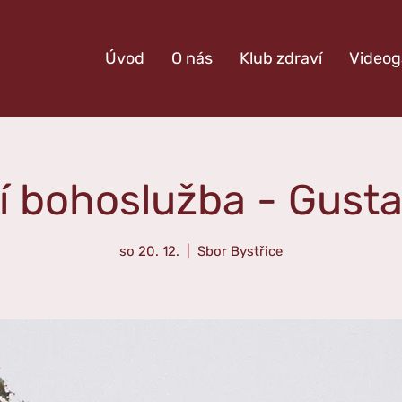
Úvod
O nás
Klub zdraví
Videog
í bohoslužba - Gusta
so 20. 12.
  |  
Sbor Bystřice