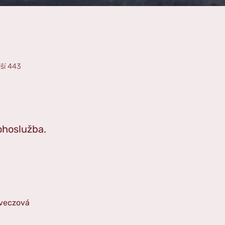
lší 443
ohoslužba. 
oveczová