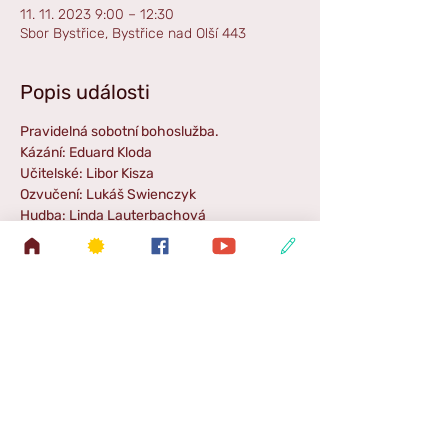
11. 11. 2023 9:00 – 12:30
Sbor Bystřice, Bystřice nad Olší 443
Popis události
Pravidelná sobotní bohoslužba.
Kázání: Eduard Kloda
Učitelské: Libor Kisza
Ozvučení: Lukáš Swienczyk
Hudba: Linda Lauterbachová
Příběh pro děti: Veronika Pimková
Zpestření: Samuel Kisza
Zpráva SŠ (mládež): Ester Kiszová
Sdílet