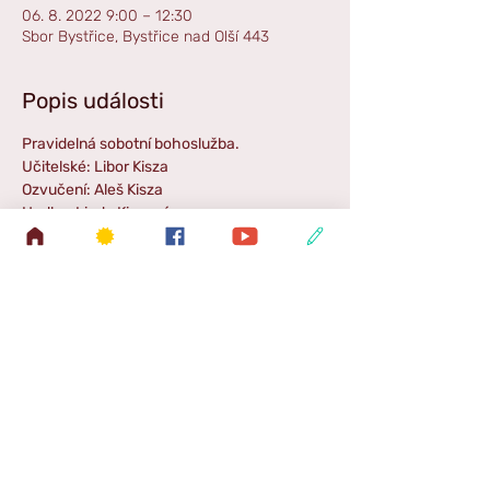
06. 8. 2022 9:00 – 12:30
Sbor Bystřice, Bystřice nad Olší 443
Popis události
Pravidelná sobotní bohoslužba.
Učitelské: Libor Kisza
Ozvučení: Aleš Kisza
Hudba: Linda Kiszová
Příběh pro děti: Monika Kiszová
Zpráva SŠ: Martin Pimek
Sdílet