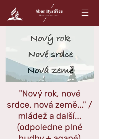
"Nový rok, nové
srdce, nová země..." /
mládež a další...
(odpoledne plné
hudby + agapé)