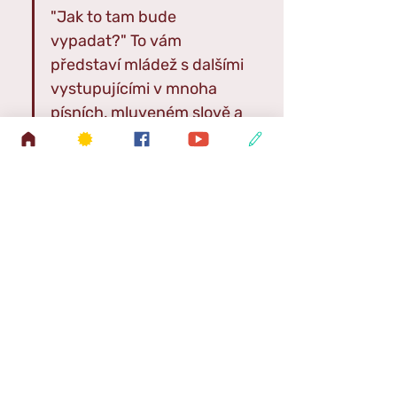
"Jak to tam bude 
vypadat?" To vám 
představí mládež s dalšími 
vystupujícími v mnoha 
písních, mluveném slově a 
dalších vstupech. 
Součástí programu bude také rozdávání 
záložek na rok 2025 s novoročními verši. 
Po skončení programu je každý zván ke 
společnému stolu.
Pozvánka 2025
.jpg
Download JPG • 526KB
Pozvánka 2025
.pdf