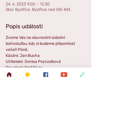
24. 6. 2023 9:00 – 12:30
Sbor Bystřice, Bystřice nad Olší 443
Popis události
Zveme Vás na slavnostní sobotní 
bohoslužbu, kdy si budeme připomínat 
večeři Páně. 
Kázání: Jan Bucha
Učitelské: Denisa Pszczolková
Ozvučení: Emil Kisza
Hudba: Linda Lauterbachová
Příběh pro děti: --------------------
Zpestření: Sborová píseň a Klodovi
Sdílet