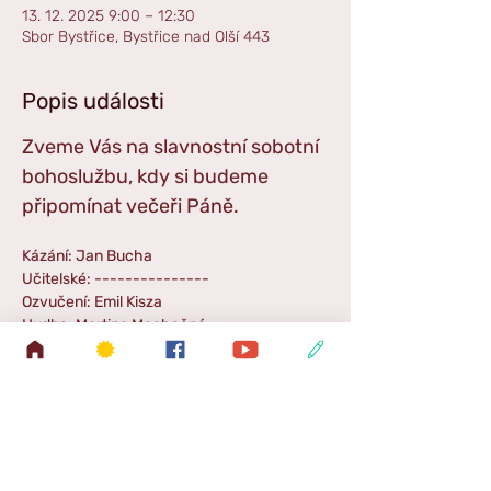
13. 12. 2025 9:00 – 12:30
Sbor Bystřice, Bystřice nad Olší 443
Popis události
Zveme Vás na slavnostní sobotní 
bohoslužbu, kdy si budeme 
připomínat večeři Páně. 
Kázání: Jan Bucha
Učitelské: ---------------
Ozvučení: Emil Kisza
Hudba: Martina Machačná
Příběh pro děti: ---------------
Zpestření: Sborový zpěv a skupina SION
Odvoz autem: Libor Kisza
Zpráva SŠ: Adam Kloda