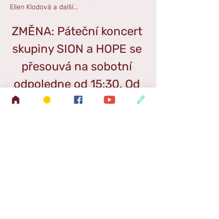
Ellen Klodová a další...
ZMĚNA: Páteční koncert 
skupiny SION a HOPE se 
přesouvá na sobotní 
odpoledne od 15:30. Od 
18:00 poté proběhne 
podle programu koncert 
skupiny MC Band. Jste 
všichni srdečně zváni.
Více informací o celé víkendové 
akci 
ZDE
.