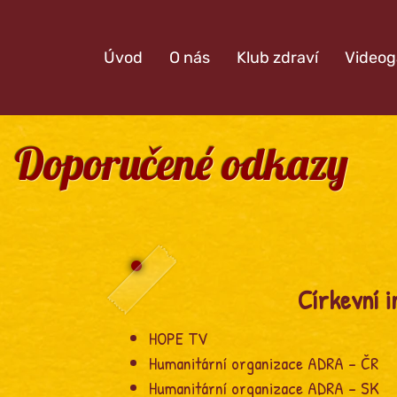
Úvod
O nás
Klub zdraví
Videog
Doporučené odkazy
Církevní i
HOPE TV
Humanitární organizace ADRA – ČR
Humanitární organizace ADRA – SK