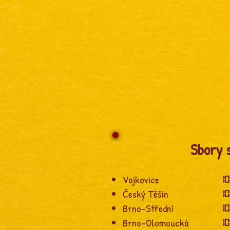
Sbory s
Vojkovice
10
Český Těšín
10
Brno-Střední
10
Brno-Olomoucká
10