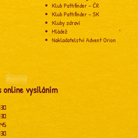
Klub Pathfinder – ČR
Klub Pathfinder – SK
Kluby zdraví
Mládež
Nakladatelství Advent Orion
 online vysíláním
:30
:30
:45
:30