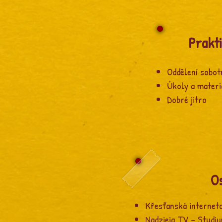
Prakti
Oddělení sobot
Úkoly a materi
Dobré jitro
Os
Křesťanská internet
Nadzieja TV – Studiu