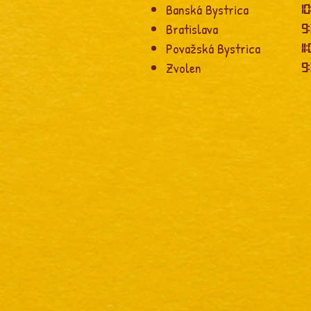
Banská Bystrica
10
Bratislava
9
Považská Bystrica
11
Zvolen
9