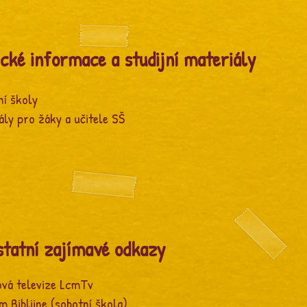
cké informace a studijní materiály
ní školy
ály pro žáky a učitele SŠ
tatní zajímavé odkazy
ová televize LcmTv
m Biblijne (sobotní škola)