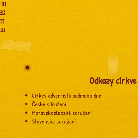
:40
:30
:00
:30
Odkazy církve
Církev adventistů sedmého dne
České sdružení
Moravskoslezské sdružení
Slovenské sdružení